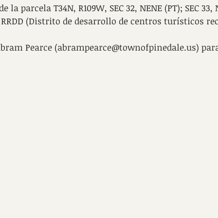
de la parcela T34N, R109W, SEC 32, NENE (PT); SEC 33
 RRDD (Distrito de desarrollo de centros turísticos re
bram Pearce (abrampearce@townofpinedale.us) para