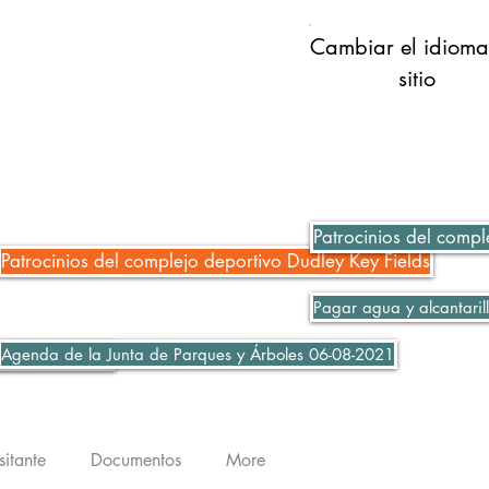
Cambiar el idioma
sitio
Patrocinios del compl
Patrocinios del complejo deportivo Dudley Key Fields
Pagar agua y alcantaril
Agenda de la Junta de Parques y Árboles 06-08-2021
ción 06-07-2021
sitante
Documentos
More