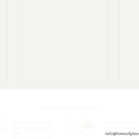
LUNES A VIERNES 8 AM - 5 PM
69 Pinedale South Rd
Envíanos un correo
Apartado de correos
electrónico:
709
info@townofpine
Pinedale, WY 82941