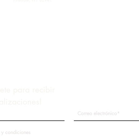
Reunión de la Junta
Reun
Directiva del Aeropuerto de
de N
Pinedale
Enlaces
Ayuntamiento de la ciudad
Facturación de agua y alcantarillado
Código de ciudad
SIG del condado de Sublette
Informe anual de calidad del agua 2018
ete para recibir
alizaciones!
 y condiciones