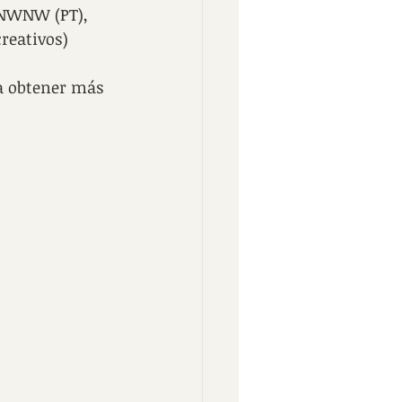
, NWNW (PT), 
creativos)
 obtener más 