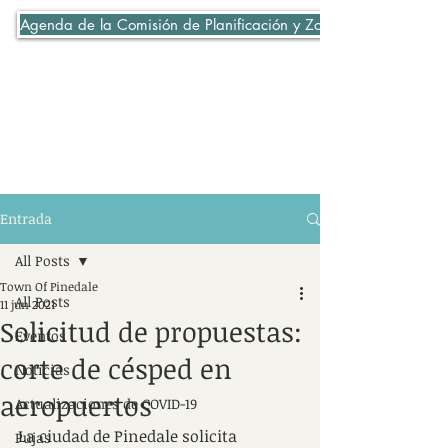
Agenda de la Comisión de Planificación y Zonificación 06-07-2
Entrada
All Posts
Town Of Pinedale
All Posts
11 jun 2021
Solicitud de propuestas:
Eventos
corte de césped en
Noticias
aeropuertos
Actualizaciones de COVID-19
La ciudad de Pinedale solicita 
Pujas