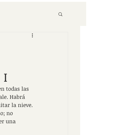
 I
en todas las 
ale. Habrá 
tar la nieve. 
o; no 
er una 