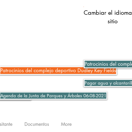
Cambiar el idioma
sitio
Patrocinios del compl
Patrocinios del complejo deportivo Dudley Key Fields
Pagar agua y alcantaril
Agenda de la Junta de Parques y Árboles 06-08-2021
ción 06-07-2021
sitante
Documentos
More