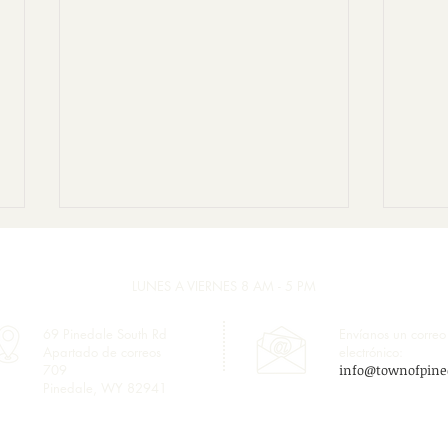
LUNES A VIERNES 8 AM - 5 PM
69 Pinedale South Rd
Envíanos un correo
Apartado de correos
electrónico:
709
info@townofpine
Pinedale, WY 82941
Avis
Reunión de la Junta
Directiva del Aeropuerto de