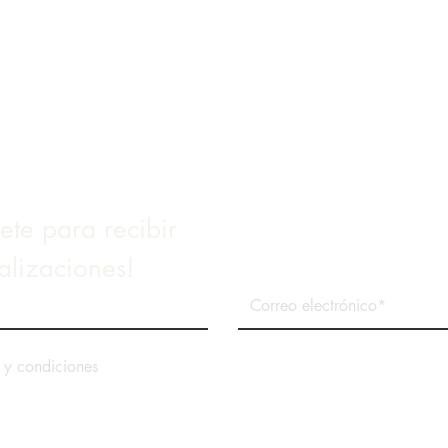
Pinedale
Enlaces
Ayuntamiento de la ciudad
Facturación de agua y alcantarillado
Código de ciudad
SIG del condado de Sublette
Informe anual de calidad del agua 2018
ete para recibir
alizaciones!
 y condiciones